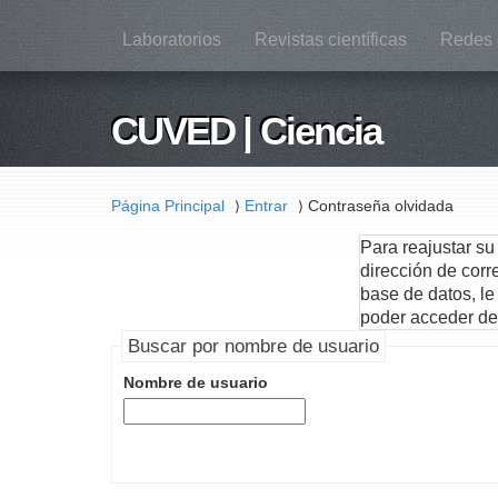
Laboratorios
Revistas científicas
Redes 
CUVED | Ciencia
Página Principal
Entrar
Contraseña olvidada
⟩
⟩
Para reajustar su
dirección de corr
base de datos, le
poder acceder de
Buscar por nombre de usuario
Nombre de usuario