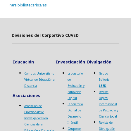
Para bibliotecarios/as
Divisiones del Corportivo CUVED
Educación
Investigación
Divulgación
Campus Universitario
Laboratorio
Grupo
Virtual de Educación a
de
Editorial
Distancia
Evaluación y
LEED
Educación
Revista
Asociaciones
Digital
Digital
Laboratorio
Internacional
Asociación de
Digital de
de Psicología y
Profesionales e
Desarrollo
Ciencia Social
Investigadores en
Infantil
Revista de
Ciencias de la
Grupo de
Divulgación
Educación a Distancia