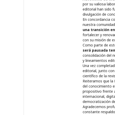
por su valiosa lab
editorial han sido
divulgación de cono
En concordancia con
nuestra comunidad
una transición en
fortalecer y renova
con su misión de ex
Como parte de este
será pausada te
consolidación del 
y lineamientos edito
Una vez completada
editorial, junto co
científico de la revi
Reiteramos que la 
del conocimiento en
propositivo frente
internacional, digi
democratización del
Agradecemos profun
constante respaldo 