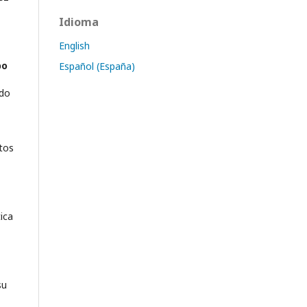
Idioma
English
bo
Español (España)
ndo
tos
ica
su