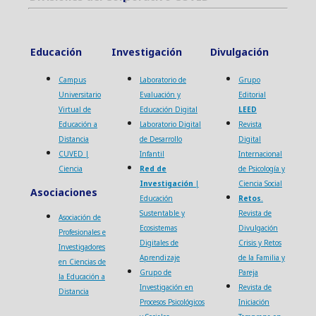
Educación
Investigación
Divulgación
Campus
Laboratorio de
Grupo
Universitario
Evaluación y
Editorial
Virtual de
Educación Digital
LEED
Educación a
Laboratorio Digital
Revista
Distancia
de Desarrollo
Digital
CUVED |
Infantil
Internacional
Ciencia
Red de
de Psicología y
Investigación
|
Ciencia Social
Asociaciones
Educación
Retos
.
Sustentable y
Revista de
Asociación de
Ecosistemas
Divulgación
Profesionales e
Digitales de
Crisis y Retos
Investigadores
Aprendizaje
de la Familia y
en Ciencias de
Grupo de
Pareja
la Educación a
Investigación en
Revista de
Distancia
Procesos Psicológicos
Iniciación