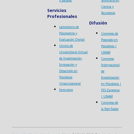
y Sociales
Temprana en
Ciencia y
Servicios
Tecnología
Profesionales
Difusión
Laboratorio de
Psicometría y
Congreso de
Evaluación Digital
Posgrado en
Centro de
Psicología |
Universitario Virtual
UNAM
de Investigación,
Congreso
Innovación y
Internacional
Desarrollo en
de
Psicología
Investigación
Organizacional
en Psicología |
Immutare
FES-Zaragoza
| UNAM
Congreso de
la Red Radar