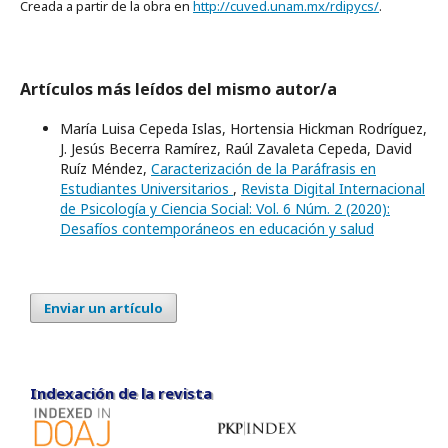
Creada a partir de la obra en
http://cuved.unam.mx/rdipycs/
.
Artículos más leídos del mismo autor/a
María Luisa Cepeda Islas, Hortensia Hickman Rodríguez,
J. Jesús Becerra Ramírez, Raúl Zavaleta Cepeda, David
Ruíz Méndez,
Caracterización de la Paráfrasis en
Estudiantes Universitarios
,
Revista Digital Internacional
de Psicología y Ciencia Social: Vol. 6 Núm. 2 (2020):
Desafíos contemporáneos en educación y salud
Enviar un artículo
Indexación de la revista
Indexación de la revista