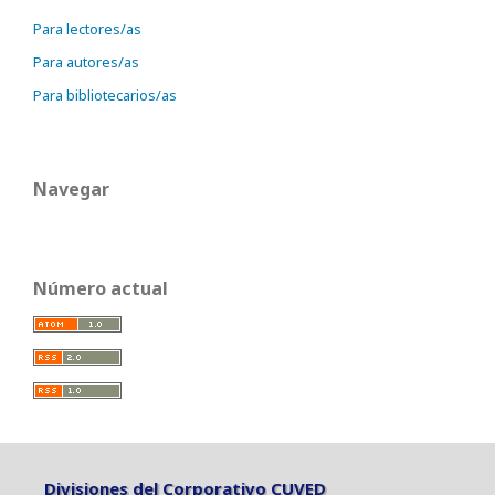
Para lectores/as
Para autores/as
Para bibliotecarios/as
Navegar
Número actual
Divisiones del Corporativo CUVED
Divisiones del Corporativo CUVED