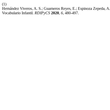
(1)
Hernández Viveros, A. S.; Guarneros Reyes, E.; Espinoza Zepeda, A.
Vocabulario Infantil.
RDIPyCS
2020
,
6
, 480-497.