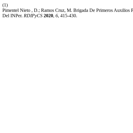
(1)
Pimentel Nieto , D.; Ramos Cruz, M. Brigada De Primeros Auxilios P
Del INPer.
RDIPyCS
2020
,
6
, 415-430.