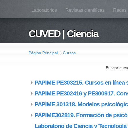
Laboratorios
Revistas científicas
Redes 
CUVED | Ciencia
Página Principal
Cursos
⟩
Buscar curs
PAPIME PE303215. Cursos en línea so
PAPIME PE302416 y PE300917. Const
PAPIME 301318. Modelos psicológico
PAPIME302819. Formación de psicól
Laboratorio de Ciencia y Tecnología 