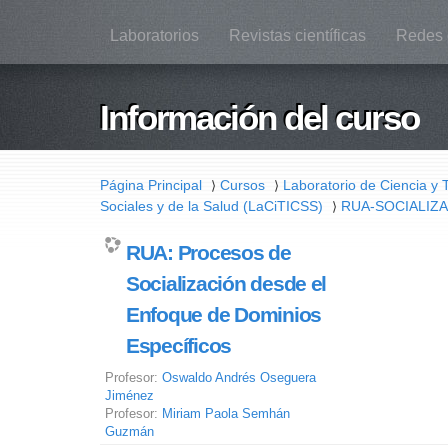
Laboratorios
Revistas científicas
Redes 
Información del curso
Página Principal
Cursos
Laboratorio de Ciencia y 
⟩
⟩
Sociales y de la Salud (LaCiTICSS)
RUA-SOCIALIZ
⟩
RUA: Procesos de
Socialización desde el
Enfoque de Dominios
Específicos
Profesor:
Oswaldo Andrés Oseguera
Jiménez
Profesor:
Miriam Paola Semhán
Guzmán