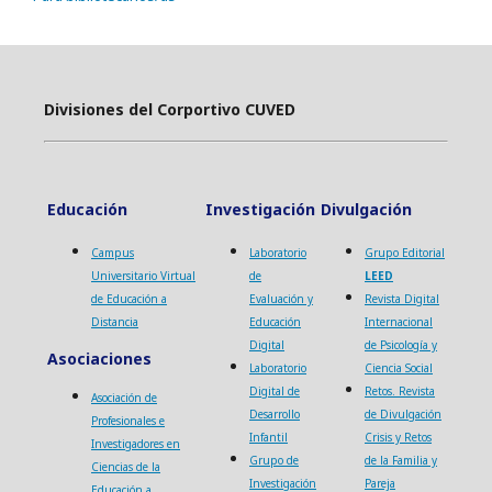
Divisiones del Corportivo CUVED
Educación
Investigación
Divulgación
Campus
Laboratorio
Grupo Editorial
Universitario Virtual
de
LEED
de Educación a
Evaluación y
Revista Digital
Distancia
Educación
Internacional
Digital
de Psicología y
Asociaciones
Laboratorio
Ciencia Social
Digital de
Retos. Revista
Asociación de
Desarrollo
de Divulgación
Profesionales e
Infantil
Crisis y Retos
Investigadores en
Grupo de
de la Familia y
Ciencias de la
Investigación
Pareja
Educación a