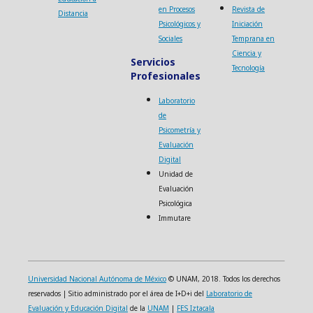
en Procesos
Revista de
Distancia
Psicológicos y
Iniciación
Sociales
Temprana en
Ciencia y
Servicios
Tecnología
Profesionales
Laboratorio
de
Psicometría y
Evaluación
Digital
Unidad de
Evaluación
Psicológica
Immutare
Universidad Nacional Autónoma de México
© UNAM, 2018. Todos los derechos
reservados | Sitio administrado por el área de I+D+i del
Laboratorio de
Evaluación y Educación Digital
de la
UNAM
|
FES Iztacala