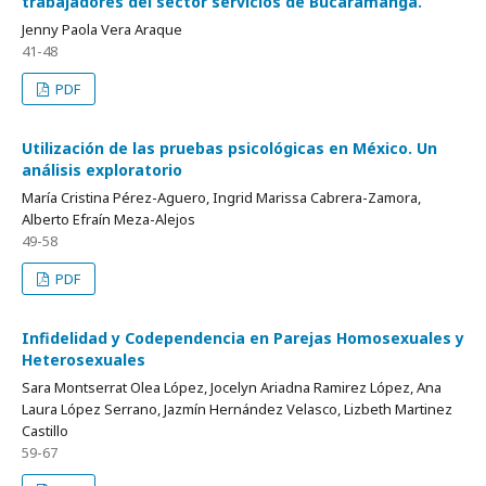
trabajadores del sector servicios de Bucaramanga.
Jenny Paola Vera Araque
41-48
PDF
Utilización de las pruebas psicológicas en México. Un
análisis exploratorio
María Cristina Pérez-Aguero, Ingrid Marissa Cabrera-Zamora,
Alberto Efraín Meza-Alejos
49-58
PDF
Infidelidad y Codependencia en Parejas Homosexuales y
Heterosexuales
Sara Montserrat Olea López, Jocelyn Ariadna Ramirez López, Ana
Laura López Serrano, Jazmín Hernández Velasco, Lizbeth Martinez
Castillo
59-67