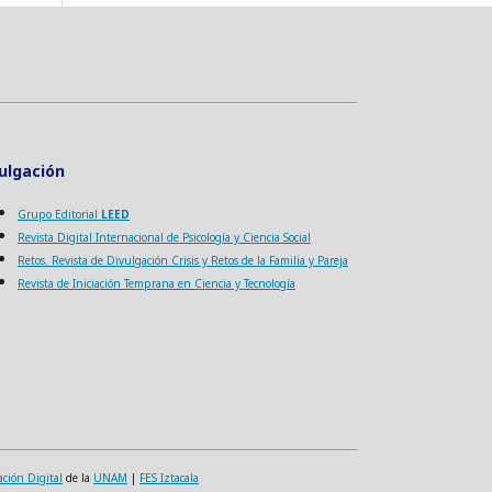
ulgación
Grupo Editorial
LEED
Revista Digital Internacional de Psicología y Ciencia Social
Retos. Revista de Divulgación Crisis y Retos de la Familia y Pareja
Revista de Iniciación Temprana en Ciencia y Tecnología
ación Digital
de la
UNAM
|
FES Iztacala