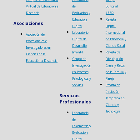
Virtual de Educación a
de
Editorial
Distancia
Evaluación y
LEED
Educación
Revista
Asociaciones
Digital
Digital
Laboratorio
Internacional
Asociación de
Digital de
de Psicología y
Profesionales e
Desarrollo
Ciencia Social
Investigadores en
Infantil
Revista de
Ciencias de la
Grupo de
Divulgación
Educación a Distancia
Investigación
Crisis y Retos
en Procesos
de la Familia y
Psicológicos y
Pareja
Sociales
Revista de
Iniciación
Servicios
Temprana en
Profesionales
Ciencia y
Tecnología
Laboratorio
de
Psicometría y
Evaluación
Digital