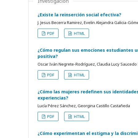
Investigación
¿Existe la reinserción social efectiva?
J. Jesus Becerra Ramirez, Evelin Alejandra Galicia-Góm
PDF
HTML
¿Cómo regulan sus emociones estudiantes un
positiva?
Oscar Iván Negrete-Rodríguez, Claudia Lucy Sauced
PDF
HTML
¿Cómo las mujeres redefinen sus identidades 
experiencias?
Lucía Pérez Sánchez, Georgina Castillo Castañeda
PDF
HTML
¿Cómo experimentan el estigma y la discrim