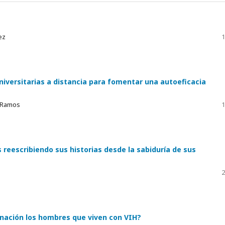
ez
1
iversitarias a distancia para fomentar una autoeficacia
o Ramos
1
reescribiendo sus historias desde la sabiduría de sus
2
inación los hombres que viven con VIH?