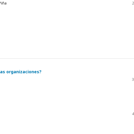
Piña
2
las organizaciones?
3
4