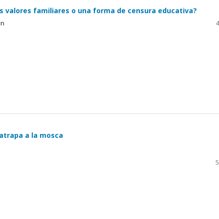
os valores familiares o una forma de censura educativa?
án
4
 atrapa a la mosca
5