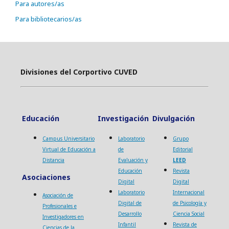
Para autores/as
Para bibliotecarios/as
Divisiones del Corportivo CUVED
Educación
Investigación
Divulgación
Campus Universitario
Laboratorio
Grupo
Virtual de Educación a
de
Editorial
Distancia
Evaluación y
LEED
Educación
Revista
Asociaciones
Digital
Digital
Laboratorio
Internacional
Asociación de
Digital de
de Psicología y
Profesionales e
Desarrollo
Ciencia Social
Investigadores en
Infantil
Revista de
Ciencias de la