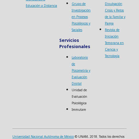
Grupo de
Divulgación
Educación a Distancia
Investigación
Crisis y Retos
en Procesos
de la Familia y
Psicológicos y
Pareja
Sociales
Revista de
Iniciación
Servicios
Temprana en
Profesionales
Ciencia y
Tecnología
Laboratorio
de
Psicometría y
Evaluación
Digital
Unidad de
Evaluación
Psicológica
Immutare
Universidad Nacional Autónoma de México
© UNAM, 2018. Todos los derechos