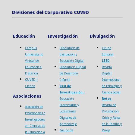
Divisiones del Corporativo CUVED
Divisiones del Corporativo CUVED
Educación
Investigación
Divulgación
Campus
Laboratorio de
Grupo
Universitario
Evaluación y
Editorial
Virtual de
Educación Digital
LEED
Educación a
Laboratorio Digital
Revista
Distancia
de Desarrollo
Digital
CUVED |
Infantil
Internacional
Ciencia
Red de
de Psicología y
Investigación
|
Ciencia Social
Asociaciones
Educación
Retos
.
Sustentable y
Revista de
Asociación de
Ecosistemas
Divulgación
Profesionales e
Digitales de
Crisis y Retos
Investigadores
Aprendizaje
de la Familia y
en Ciencias de
Grupo de
Pareja
la Educación a