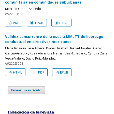
comunitaria en comunidades suburbanas
Marcelo Gauto-Salcedo
e922023538
PDF
EPUB
HTML
Validez concurrente de la escala MMLTT de liderazgo
conductual en directivos mexicanos
María Rosario Lara-Ameca, Diana Elisabeth Reza-Morales, Oscar
García-Arreola , Rosa Alejandra Hernández-Toledano, Cynthia Zaira
Vega-Valero, David Ruíz-Méndez
e922023558
HTML
PDF
EPUB
Enviar un artículo
Indexación de la revista
Indexación de la revista