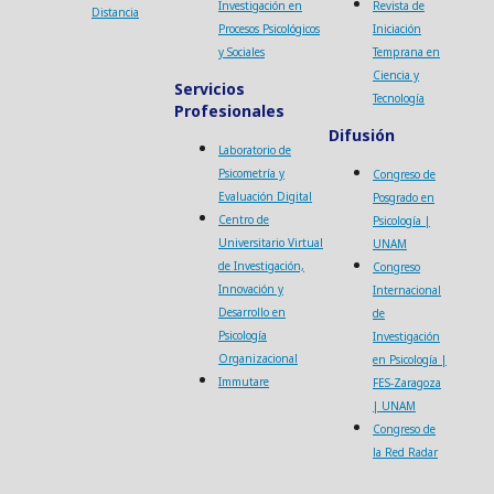
Investigación en
Revista de
Distancia
Procesos Psicológicos
Iniciación
y Sociales
Temprana en
Ciencia y
Servicios
Tecnología
Profesionales
Difusión
Laboratorio de
Psicometría y
Congreso de
Evaluación Digital
Posgrado en
Centro de
Psicología |
Universitario Virtual
UNAM
de Investigación,
Congreso
Innovación y
Internacional
Desarrollo en
de
Psicología
Investigación
Organizacional
en Psicología |
Immutare
FES-Zaragoza
| UNAM
Congreso de
la Red Radar