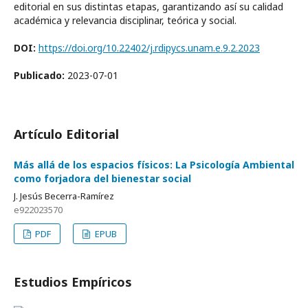
editorial en sus distintas etapas, garantizando así su calidad
académica y relevancia disciplinar, teórica y social.
DOI:
https://doi.org/10.22402/j.rdipycs.unam.e.9.2.2023
Publicado:
2023-07-01
Artículo Editorial
Más allá de los espacios físicos: La Psicología Ambiental
como forjadora del bienestar social
J. Jesús Becerra-Ramírez
e922023570
PDF
EPUB
Estudios Empíricos