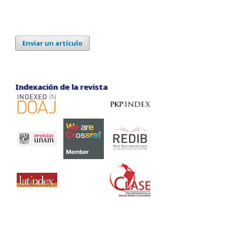
Enviar un artículo
Indexación de la revista
Indexación de la revista