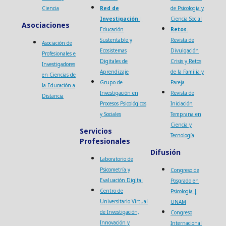
Ciencia
Red de
de Psicología y
Investigación
|
Ciencia Social
Asociaciones
Educación
Retos
.
Sustentable y
Revista de
Asociación de
Ecosistemas
Divulgación
Profesionales e
Digitales de
Crisis y Retos
Investigadores
Aprendizaje
de la Familia y
en Ciencias de
Grupo de
Pareja
la Educación a
Investigación en
Revista de
Distancia
Procesos Psicológicos
Iniciación
y Sociales
Temprana en
Ciencia y
Servicios
Tecnología
Profesionales
Difusión
Laboratorio de
Psicometría y
Congreso de
Evaluación Digital
Posgrado en
Centro de
Psicología |
Universitario Virtual
UNAM
de Investigación,
Congreso
Innovación y
Internacional