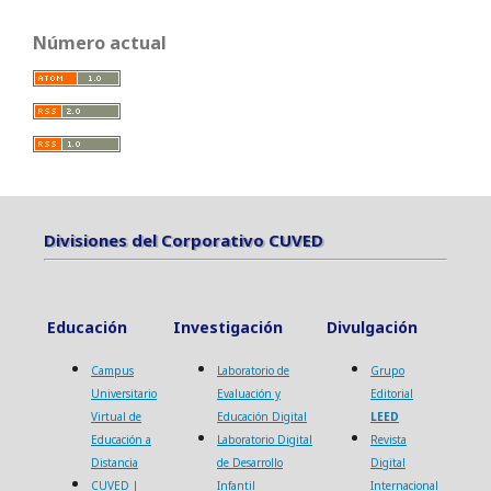
Número actual
Divisiones del Corporativo CUVED
Divisiones del Corporativo CUVED
Educación
Investigación
Divulgación
Campus
Laboratorio de
Grupo
Universitario
Evaluación y
Editorial
Virtual de
Educación Digital
LEED
Educación a
Laboratorio Digital
Revista
Distancia
de Desarrollo
Digital
CUVED |
Infantil
Internacional