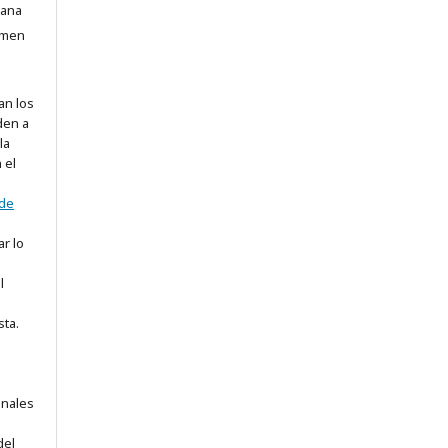
rana
sumen
an los
den a
la
 el
 de
ar lo
l
sta.
onales
del