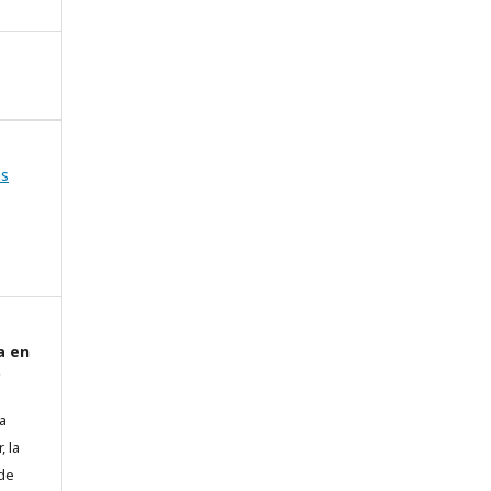
as
a en
o
a
, la
 de