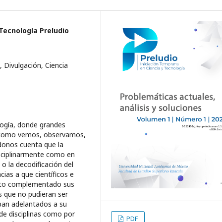
Tecnología Preludio
, Divulgación, Ciencia
ia que se ha construido a lo largo de los años por ya, diversas generaciones. El presente número está contenido por 6 artículos que permiten conocer algunas problemáticas actuales que han sido retomadas por alumnos reflejando la manera en que se conciben, abordan, analizan y proponen resolver en un determinado tiempo y espacio. Es por eso que este primer número se titula “Problemáticas actuales: análisis y soluciones”, marcando así el comienzo de este proyecto creado por alumnos para alumnos que comparten el mismo interés y curiosidad por conocer un poco más la dinámica que se maneja en la investigación. Material científico publicado El primer artículo que compone este número nos brinda información importante acerca de los índices de delincuencia que se han reportado en México y la relación que tiene con la edad de los delincuentes, para ello, Ana Teresa Leal Ortega y Gabriela Orozco Calderón realizan una revisión teórica sobre la adolescencia, ya que esta es una etapa crucial en la formación y desarrollo del ser humano, tomando en cuenta también variables importantes como la familia, el ámbito personal y académico. Posteriormente, el siguiente artículo titulado “Utilización de pruebas psicológicas en México. Un análisis exploratorio.” nos brinda información relevante acerca de las pruebas psicológicas que son conocidas y que se utilizan en el país dando pie a una discusión interesante acerca del uso de los mismos en función con el código de ética de nuestra profesión. Además, las temáticas relacionadas a las relaciones afectivas han sido de gran interés para muchos investigadores, claro ejemplo es el artículo titulado “Infidelidad y Codependencia en Parejas Homosexuales y Heterosexuales”, donde las alumnas que se han dedicado al planteamiento y desarrollo de este capítulo abordando una temática que ha sido poco estudiada: las parejas homosexuales. Este artículo muestra interesantes resultados que permiten establecer una diferencia notable que sin duda permitirá seguir investigando sobre el tema. Apropósito de abordar temas de interés actuales, Fátima de Rayo Reyes Chávez desarrolló el artículo “Ansiedad en mujeres expuestas a violencia de género en redes sociales” encontrando importantes resultados acerca de la manera en que se vive directa e indirectamente la violencia en redes sociales, proponiendo así la generación de estrategias de acompañamiento psicológico que se enfoquen en esta población. Finalmente, y no menos importante, contamos con el artículo de una investigadora Colombiana cuyo interés por la investigación la ha llevado a ser coordinadora del semillero de investigación Intellectus en la Universidad de Santander. Jenny Paola Vera Araque realizó este trabajo para contribuir al desarrollo de métodos de identificación en la salud de los trabajadores, centrándose así en analizar la relación entre dimensiones sintomátic
PDF