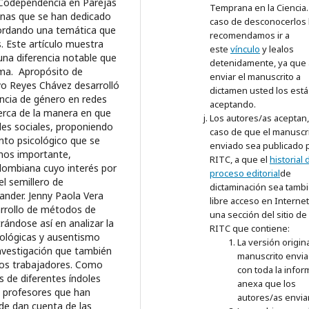
Temprana en la Ciencia.
caso de desconocerlos 
recomendamos ir a
este
vínculo
y lealos
detenidamente, ya que 
enviar el manuscrito a
dictamen usted los está
aceptando.
Los autores/as aceptan
caso de que el manuscr
enviado sea publicado p
RITC, a que el
historial 
proceso editorial
de
dictaminación sea tamb
libre acceso en Interne
una sección del sitio de 
RITC que contiene:
La versión origina
manuscrito envi
con toda la infor
anexa que los
autores/as envia