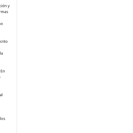
ción y
ormas
no
crito
la
e
 En
e
al
los