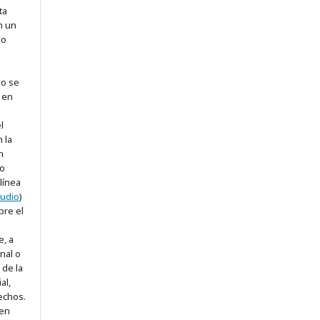
ta
en un
 o
jo se
 en
l
 la
n
 o
línea
tudio
)
bre el
, a
enal o
 de la
al,
echos.
nen