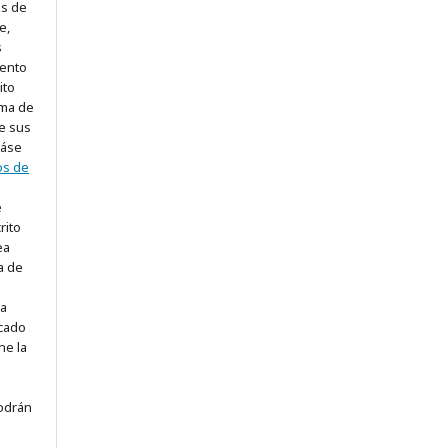
os de
e,
s
ento
ito
rma de
e sus
eáse
pos de
e
rito
ea
a de
 a
icado
ne la
odrán