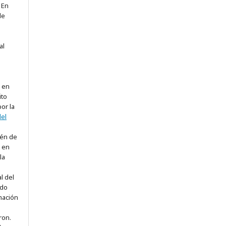
 En
le
al
, en
ito
or la
del
ién de
t en
la
l del
ado
mación
ron.