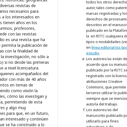
todos los otros derech
autor, tales como patent
marcas registradas y lo
derechos de procesami
descritos en el manuscr
publicado en la Platafo
la en RITC cualquiera d
tipos o modalidades (v
en
línea editorial los ti
estudio
.
Los autores/as están d
acuerdo que su manusc
publicado por la RITC s
registrado con la licenci
atribuciones Creative
Commons, que permite
terceros utilizar lo publ
siempre que se mencio
autoría del trabajo.
Los autores/as del
manuscrito publicado p
utilizarlo para fines
educativos o de