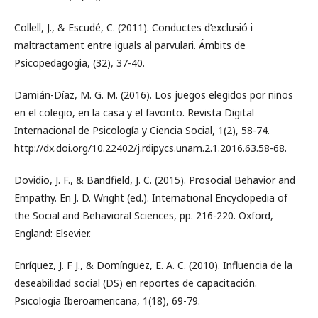
Collell, J., & Escudé, C. (2011). Conductes d’exclusió i
maltractament entre iguals al parvulari. Ámbits de
Psicopedagogia, (32), 37-40.
Damián-Díaz, M. G. M. (2016). Los juegos elegidos por niños
en el colegio, en la casa y el favorito. Revista Digital
Internacional de Psicología y Ciencia Social, 1(2), 58-74.
http://dx.doi.org/10.22402/j.rdipycs.unam.2.1.2016.63.58-68.
Dovidio, J. F., & Bandfield, J. C. (2015). Prosocial Behavior and
Empathy. En J. D. Wright (ed.). International Encyclopedia of
the Social and Behavioral Sciences, pp. 216-220. Oxford,
England: Elsevier.
Enríquez, J. F J., & Domínguez, E. A. C. (2010). Influencia de la
deseabilidad social (DS) en reportes de capacitación.
Psicología Iberoamericana, 1(18), 69-79.