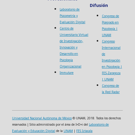
Difusión
Laboratorio de
Psicometría y
Congreso de
Evaluación Digital
Posgrado en
Centro de
Psicología |
Universitario Virtual
UNAM
de Investigación,
Congreso
Innovación y
Internacional
Desarrollo en
de
Psicología
Investigación
Organizacional
en Psicología |
Immutare
FES-Zaragoza
| UNAM
Congreso de
la Red Radar
Universidad Nacional Autónoma de México
© UNAM, 2018. Todos los derechos
reservados | Sitio administrado por el área de I+D+i del
Laboratorio de
Evaluación y Educación Digital
de la
UNAM
|
FES Iztacala