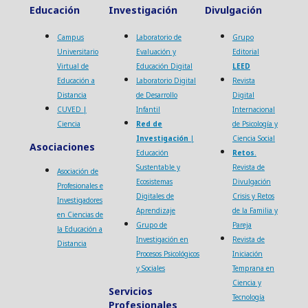
Educación
Investigación
Divulgación
Campus
Laboratorio de
Grupo
Universitario
Evaluación y
Editorial
Virtual de
Educación Digital
LEED
Educación a
Laboratorio Digital
Revista
Distancia
de Desarrollo
Digital
CUVED |
Infantil
Internacional
Ciencia
Red de
de Psicología y
Investigación
|
Ciencia Social
Asociaciones
Educación
Retos
.
Sustentable y
Revista de
Asociación de
Ecosistemas
Divulgación
Profesionales e
Digitales de
Crisis y Retos
Investigadores
Aprendizaje
de la Familia y
en Ciencias de
Grupo de
Pareja
la Educación a
Investigación en
Revista de
Distancia
Procesos Psicológicos
Iniciación
y Sociales
Temprana en
Ciencia y
Servicios
Tecnología
Profesionales