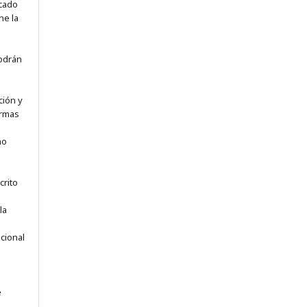
icado
ne la
odrán
ción y
ormas
no
crito
la
e
acional
e