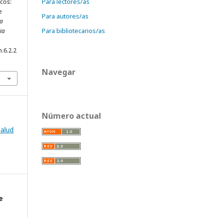
Para lectores/as
icos:
e
Para autores/as
ta
Para bibliotecarios/as
ia
.6.2.2
Navegar
Número actual
alud
e