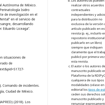
Los autores/as pueden
nal Autónoma de México.
realizar otros acuerdos
 Perinatología Isidro
contractuales
e de investigación en el
independientes y adici
ental” en el servicio de
para la distribución no
 sangre, desarrollando
exclusiva de la versión 
Dr. Eduardo Liceaga”.
artículo publicado en es
revista (p. ej., incluirlo 
repositorio institucional
publicarlo en un libro)
siempre que indiquen
claramente que el traba
publicó por primera vez
en situaciones de
esta revista.
erado de
El autor o los autores de
ttext&pid=S1727-
manuscrito publicado en
Plataforma de la RDIPy
cualquiera de sus tipos
modalidades (véase en 
). Comando de incidentes.
editorial los
tipos de es
gía, Ciudad de México.
ceden sus derechos so
manuscrito publicado y
NAPRED) (2018). Los
renunciar expresamente