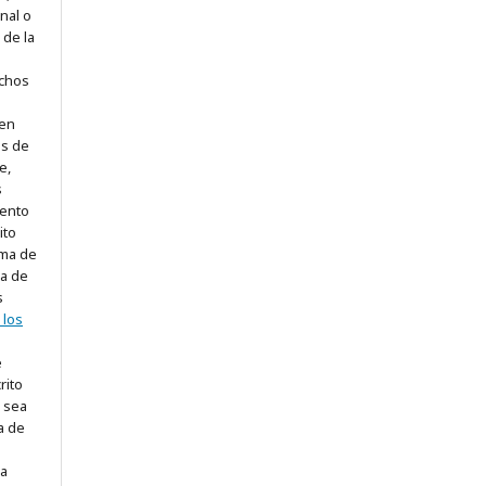
enal o
 de la
ichos
nen
os de
e,
s
ento
ito
rma de
ra de
s
 los
e
rito
 sea
a de
 a