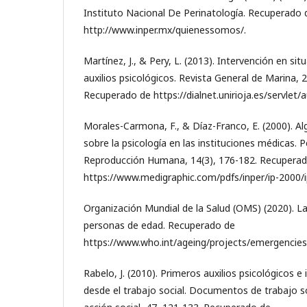
Instituto Nacional De Perinatología. Recuperado 
http://www.inper.mx/quienessomos/.
Martínez, J., & Pery, L. (2013). Intervención en sit
auxilios psicológicos. Revista General de Marina, 
Recuperado de https://dialnet.unirioja.es/servlet
Morales-Carmona, F., & Díaz-Franco, E. (2000). A
sobre la psicología en las instituciones médicas. P
Reproducción Humana, 14(3), 176-182. Recupera
https://www.medigraphic.com/pdfs/inper/ip-2000/i
Organización Mundial de la Salud (OMS) (2020). L
personas de edad. Recuperado de
https://www.who.int/ageing/projects/emergencies
Rabelo, J. (2010). Primeros auxilios psicológicos e 
desde el trabajo social. Documentos de trabajo so