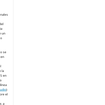
onales
del
ta
en un
 o
jo se
 en
l
 la
CS en
 o
línea
tudio
)
bre el
, a