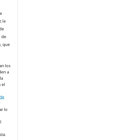
a
, la
 de
l de
), que
an los
den a
la
 el
 de
ar lo
l
sta.