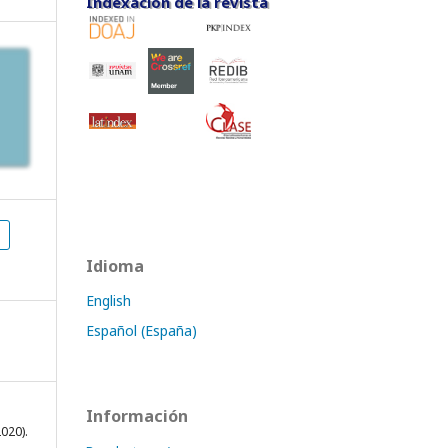
Indexación de la revista
Indexación de la revista
Idioma
English
Español (España)
Información
020).