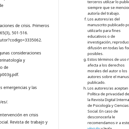
terceros utilizar lo publ
de
siempre que se mencio
autoría del trabajo.
Los autores/as del
manuscrito publicado p
uaciones de crisis. Primeros
utilizarlo para fines
265(3), 501-516.
educativos o de
/autor?codigo=3335062.
investigación, reproduc
difusión en todas las f
lgunas consideraciones
posibles.
Estos términos de uso 
erinatología y
afecta a los derechos
do de
morales del autor o los
p003g.pdf.
autores sobre el manus
publicado.
as emergencias y las
Los autores/as aceptan 
Política de privacidad d
la
Revista Digital Intern
/es/.
de Psicología y Ciencias
Social. En caso de
intervención en crisis
desconocerla le
cial. Revista de trabajo y
recomendamos ir a est
vínculo
y leala