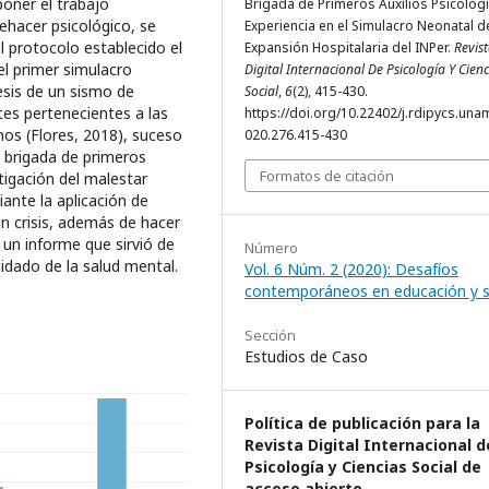
poner el trabajo
Brigada de Primeros Auxilios Psicológ
uehacer psicológico, se
Experiencia en el Simulacro Neonatal d
l protocolo establecido el
Expansión Hospitalaria del INPer.
Revis
el primer simulacro
Digital Internacional De Psicología Y Cienc
esis de un sismo de
Social
,
6
(2), 415-430.
tes pertenecientes a las
https://doi.org/10.22402/j.rdipycs.unam
nos (Flores, 2018), suceso
020.276.415-430
a brigada de primeros
Formatos de citación
tigación del malestar
ante la aplicación de
n crisis, además de hacer
e un informe que sirvió de
Número
idado de la salud mental.
Vol. 6 Núm. 2 (2020): Desafíos
contemporáneos en educación y s
Sección
Estudios de Caso
Política de publicación para la
Revista Digital Internacional d
Psicología y Ciencias Social de
acceso abierto