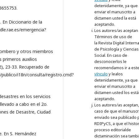
detenidamente, ya que 
=3655753.
enviar el manuscrito a
dictamen usted la está
 En Diccionario de la
aceptando.
/dle.rae.es/emergencia?
Los autores/as aceptan 
Términos de uso de
la Revista Digital Intern
de Psicología y Ciencias
l bombero y otros miembros
Social. En caso de
s primeros auxilios
desconocerlos le
(2), 23-33. Recuperado de
recomendamos ir a est
vínculo
y lealos
publico/i18n/consulta/registro.cmd?
detenidamente, ya que 
enviar el manuscrito a
dictamen usted los está
esastres en los servicios
aceptando.
llevado a cabo en el 2o.
Los autores/as aceptan
caso de que el manuscr
ones de Desastre, Ciudad
enviado sea publicado p
RDIPyCS, a que el histor
proceso editorialde
e. En S. Hernández
dictaminación sea tamb