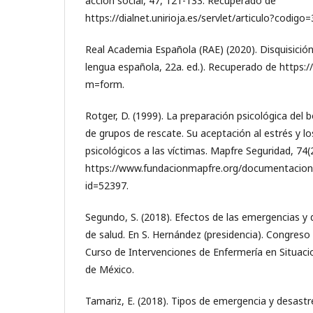
acción social, 47, 121-133. Recuperado de
https://dialnet.unirioja.es/servlet/articulo?codigo
Real Academia Española (RAE) (2020). Disquisición.
lengua española, 22a. ed.). Recuperado de https:/
m=form.
Rotger, D. (1999). La preparación psicológica de
de grupos de rescate. Su aceptación al estrés y lo
psicológicos a las víctimas. Mapfre Seguridad, 74
https://www.fundacionmapfre.org/documentacion/
id=52397.
Segundo, S. (2018). Efectos de las emergencias y d
de salud. En S. Hernández (presidencia). Congreso 
Curso de Intervenciones de Enfermería en Situaci
de México.
Tamariz, E. (2018). Tipos de emergencia y desastr