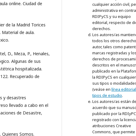
aula online. Ciudad de
cualquier acción civil, p
administrativa en contra
RDIPyCS y su equipo
editorial, respecto de d
er de la Madrid Torices
derechos.
 Material de aula.
Los autores/as mantie
xico.
todos los otros derech
autor, tales como patent
marcas registradas y lo
tel, D., Meza, P., Henales,
derechos de procesami
lógico. Algunas de sus
descritos en el manuscr
tétrica hospitalizada.
publicado en la Platafo
,122. Recuperado de
la RDIPyCS en cualquie
sus tipos o modalidade
(veáse en
línea editorial
tipos de estudio
.
as y desastres
Los autores/as están d
reso llevado a cabo en el
acuerdo que su manusc
uaciones de Desastre,
publicado por la RDIyPC
registrado con la licenci
atribuciones Creative
Commons, que permite
). Quienes Somos.