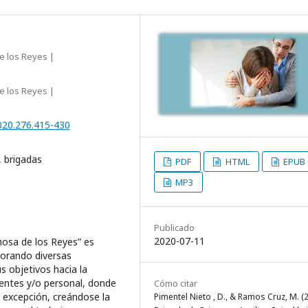
de los Reyes |
de los Reyes |
2020.276.415-430
, brigadas
PDF
HTML
EPUB
MP3
Publicado
2020-07-11
inosa de los Reyes” es
porando diversas
us objetivos hacia la
ientes y/o personal, donde
Cómo citar
a excepción, creándose la
Pimentel Nieto , D., & Ramos Cruz, M. (2