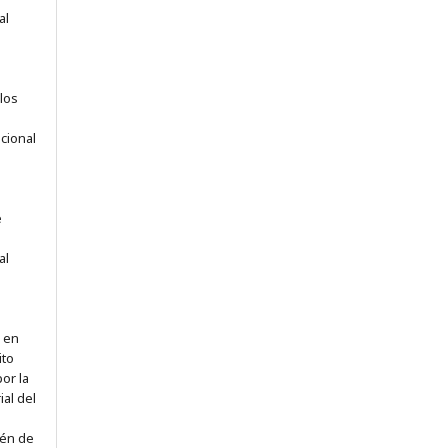
al
los
acional
e
al
, en
ito
or la
ial del
ién de