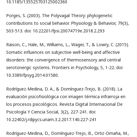
10.1185/135525703125002360
Porges, S. (2003). The Polyvagal Theory: phylogenetic
contributions to social behavior. Physiology & Behavior, 79(3),
503-513. doi: 10.22201/fpsi.20074719e.2018.2.293
Raison, C., Hale, M., Williams, L., Wager, T., & Lowry, C. (2015).
Somatic influences on subjective well-being and affective
disorders: the convergence of thermosensory and central
serotonergic systems. Frontiers in Psychology, 5, 1-22. doi:
10.3389/fpsyg.2014.01580.
Rodríguez-Medina, D. A., & Domínguez-Trejo, B. (2018). La
evaluación psicofisiológica con imagen térmica infrarroja en
los procesos psicológicos. Revista Digital Internacional De
Psicología Y Ciencia Social, 3(2), 227-241. doi:
10.22402/j.rdipycs.unam.3.2.2017.140.227-241
Rodríguez-Medina, D., Domínguez-Trejo, B., Ortiz-Omaña, M.,