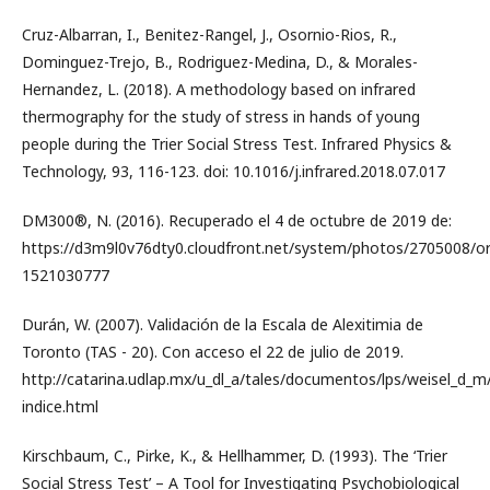
Cruz-Albarran, I., Benitez-Rangel, J., Osornio-Rios, R.,
Dominguez-Trejo, B., Rodriguez-Medina, D., & Morales-
Hernandez, L. (2018). A methodology based on infrared
thermography for the study of stress in hands of young
people during the Trier Social Stress Test. Infrared Physics &
Technology, 93, 116-123. doi: 10.1016/j.infrared.2018.07.017
DM300®, N. (2016). Recuperado el 4 de octubre de 2019 de:
https://d3m9l0v76dty0.cloudfront.net/system/photos/2705008/o
1521030777
Durán, W. (2007). Validación de la Escala de Alexitimia de
Toronto (TAS - 20). Con acceso el 22 de julio de 2019.
http://catarina.udlap.mx/u_dl_a/tales/documentos/lps/weisel_d_m
indice.html
Kirschbaum, C., Pirke, K., & Hellhammer, D. (1993). The ‘Trier
Social Stress Test’ – A Tool for Investigating Psychobiological