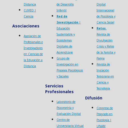
Distancia
de Desarrollo
Digital
CUVED |
Infantil
Internacional
Ciencia
Red de
de Psicología y
Investigación
|
Ciencia Social
Asociaciones
Educación
Retos
.
Sustentable y
Revista de
Asociación de
Ecosistemas
Divulgación
Profesionales e
Digitales de
Crisis y Retos
Investigadores
Aprendizaje
de la Familia y
en Ciencias de
Grupo de
Pareja
la Educación a
Investigación en
Revista de
Distancia
Procesos Psicológicos
Iniciación
y Sociales
Temprana en
Ciencia y
Servicios
Tecnología
Profesionales
Difusión
Laboratorio de
Psicometría y
Congreso de
Evaluación Digital
Posgrado en
Centro de
Psicología |
Universitario Virtual
UNAM