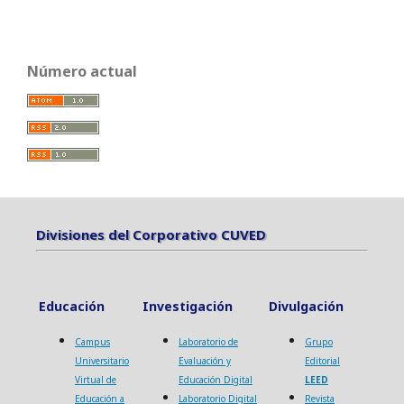
Número actual
Divisiones del Corporativo CUVED
Divisiones del Corporativo CUVED
Educación
Investigación
Divulgación
Campus
Laboratorio de
Grupo
Universitario
Evaluación y
Editorial
Virtual de
Educación Digital
LEED
Educación a
Laboratorio Digital
Revista