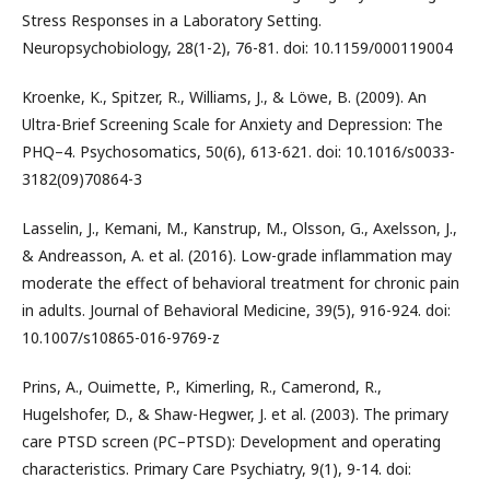
Stress Responses in a Laboratory Setting.
Neuropsychobiology, 28(1-2), 76-81. doi: 10.1159/000119004
Kroenke, K., Spitzer, R., Williams, J., & Löwe, B. (2009). An
Ultra-Brief Screening Scale for Anxiety and Depression: The
PHQ–4. Psychosomatics, 50(6), 613-621. doi: 10.1016/s0033-
3182(09)70864-3
Lasselin, J., Kemani, M., Kanstrup, M., Olsson, G., Axelsson, J.,
& Andreasson, A. et al. (2016). Low-grade inflammation may
moderate the effect of behavioral treatment for chronic pain
in adults. Journal of Behavioral Medicine, 39(5), 916-924. doi:
10.1007/s10865-016-9769-z
Prins, A., Ouimette, P., Kimerling, R., Camerond, R.,
Hugelshofer, D., & Shaw-Hegwer, J. et al. (2003). The primary
care PTSD screen (PC–PTSD): Development and operating
characteristics. Primary Care Psychiatry, 9(1), 9-14. doi: