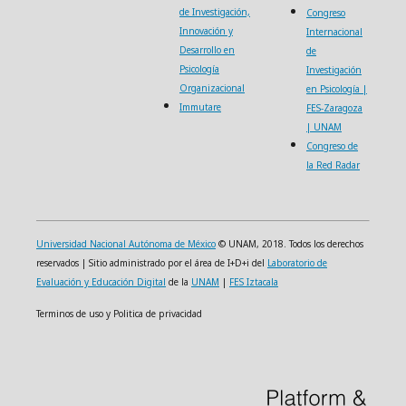
de Investigación,
Congreso
Innovación y
Internacional
Desarrollo en
de
Psicología
Investigación
Organizacional
en Psicología |
Immutare
FES-Zaragoza
| UNAM
Congreso de
la Red Radar
Universidad Nacional Autónoma de México
© UNAM, 2018. Todos los derechos
reservados | Sitio administrado por el área de I+D+i del
Laboratorio de
Evaluación y Educación Digital
de la
UNAM
|
FES Iztacala
Terminos de uso y Politica de privacidad