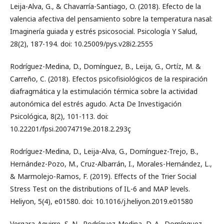
Leija-Alva, G., & Chavarría-Santiago, O. (2018). Efecto de la
valencia afectiva del pensamiento sobre la temperatura nasal:
Imaginería guiada y estrés psicosocial. Psicología Y Salud,
28(2), 187-194. doi: 10.25009/pys.v28i2.2555
Rodríguez-Medina, D., Domínguez, B., Leija, G., Ortíz, M. &
Carreño, C. (2018). Efectos psicofisiológicos de la respiración
diafragmática y la estimulación térmica sobre la actividad
autonómica del estrés agudo. Acta De Investigación
Psicológica, 8(2), 101-113. doi:
10.22201/fpsi.20074719e.2018.2.293ç
Rodríguez-Medina, D., Leija-Alva, G., Domínguez-Trejo, B.,
Hernández-Pozo, M., Cruz-Albarrán, I., Morales-Hernández, L.,
& Marmolejo-Ramos, F. (2019). Effects of the Trier Social
Stress Test on the distributions of IL-6 and MAP levels.
Heliyon, 5(4), e01580. doi: 10.1016/j.heliyon.2019.e01580
Vergara-Aguirre, S. N., Rodríguez-Medina, D. A., Domínguez