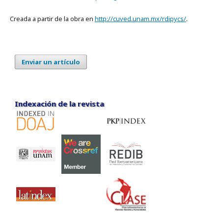
Creada a partir de la obra en
http://cuved.unam.mx/rdipycs/
.
Enviar un artículo
Indexación de la revista
Indexación de la revista