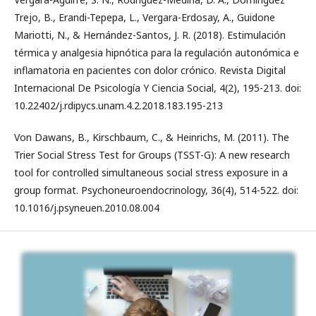
Trejo, B., Erandi-Tepepa, L., Vergara-Erdosay, A., Guidone
Mariotti, N., & Hernández-Santos, J. R. (2018). Estimulación
térmica y analgesia hipnótica para la regulación autonómica e
inflamatoria en pacientes con dolor crónico. Revista Digital
Internacional De Psicología Y Ciencia Social, 4(2), 195-213. doi:
10.22402/j.rdipycs.unam.4.2.2018.183.195-213
Von Dawans, B., Kirschbaum, C., & Heinrichs, M. (2011). The
Trier Social Stress Test for Groups (TSST-G): A new research
tool for controlled simultaneous social stress exposure in a
group format. Psychoneuroendocrinology, 36(4), 514-522. doi:
10.1016/j.psyneuen.2010.08.004