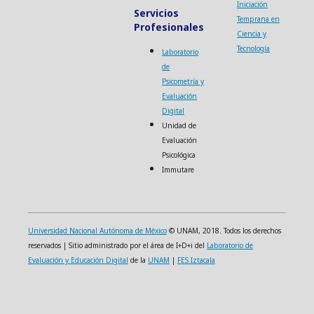
Iniciación
Servicios
Temprana en
Profesionales
Ciencia y
Tecnología
Laboratorio
de
Psicometría y
Evaluación
Digital
Unidad de
Evaluación
Psicológica
Immutare
Universidad Nacional Autónoma de México
© UNAM, 2018. Todos los derechos
reservados | Sitio administrado por el área de I+D+i del
Laboratorio de
Evaluación y Educación Digital
de la
UNAM
|
FES Iztacala