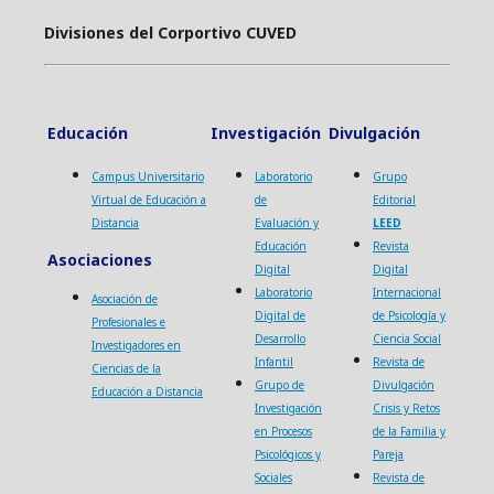
Divisiones del Corportivo CUVED
Educación
Investigación
Divulgación
Campus Universitario
Laboratorio
Grupo
Virtual de Educación a
de
Editorial
Distancia
Evaluación y
LEED
Educación
Revista
Asociaciones
Digital
Digital
Laboratorio
Internacional
Asociación de
Digital de
de Psicología y
Profesionales e
Desarrollo
Ciencia Social
Investigadores en
Infantil
Revista de
Ciencias de la
Grupo de
Divulgación
Educación a Distancia
Investigación
Crisis y Retos
en Procesos
de la Familia y
Psicológicos y
Pareja
Sociales
Revista de