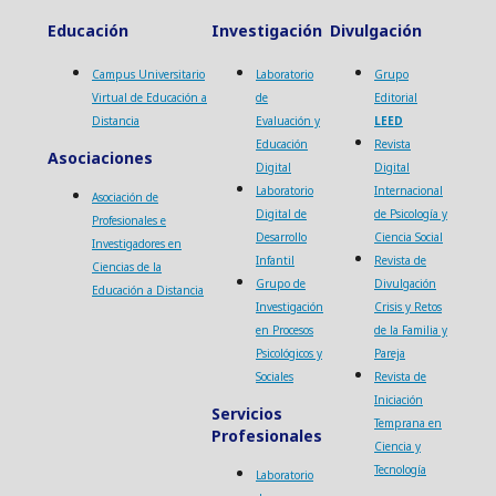
Educación
Investigación
Divulgación
Campus Universitario
Laboratorio
Grupo
Virtual de Educación a
de
Editorial
Distancia
Evaluación y
LEED
Educación
Revista
Asociaciones
Digital
Digital
Laboratorio
Internacional
Asociación de
Digital de
de Psicología y
Profesionales e
Desarrollo
Ciencia Social
Investigadores en
Infantil
Revista de
Ciencias de la
Grupo de
Divulgación
Educación a Distancia
Investigación
Crisis y Retos
en Procesos
de la Familia y
Psicológicos y
Pareja
Sociales
Revista de
Iniciación
Servicios
Temprana en
Profesionales
Ciencia y
Tecnología
Laboratorio