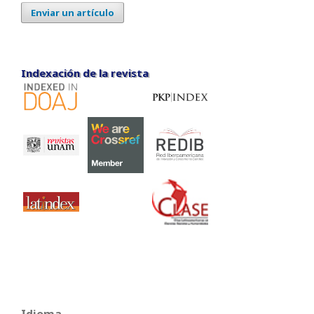
Enviar un artículo
Indexación de la revista
Indexación de la revista
Idioma