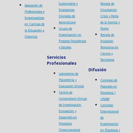
Sustentable y
Revista de
Asociación de
Ecosistemas
Divulgación
Profesionales e
Digitales de
Crisis y Retos
Investigadores
Aprendizaje
de la Familia y
en Ciencias de
Grupo de
Pareja
la Educación a
Investigación en
Revista de
Distancia
Procesos Psicológicos
Iniciación
y Sociales
Temprana en
Ciencia y
Servicios
Tecnología
Profesionales
Difusión
Laboratorio de
Psicometría y
Congreso de
Evaluación Digital
Posgrado en
Centro de
Psicología |
Universitario Virtual
UNAM
de Investigación,
Congreso
Innovación y
Internacional
Desarrollo en
de
Psicología
Investigación
Organizacional
en Psicología |