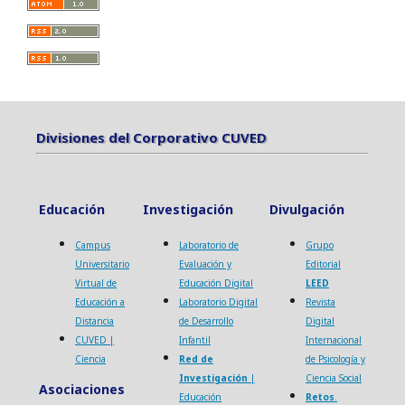
Divisiones del Corporativo CUVED
Divisiones del Corporativo CUVED
Educación
Investigación
Divulgación
Campus
Laboratorio de
Grupo
Universitario
Evaluación y
Editorial
Virtual de
Educación Digital
LEED
Educación a
Laboratorio Digital
Revista
Distancia
de Desarrollo
Digital
CUVED |
Infantil
Internacional
Ciencia
Red de
de Psicología y
Investigación
|
Ciencia Social
Asociaciones
Educación
Retos
.