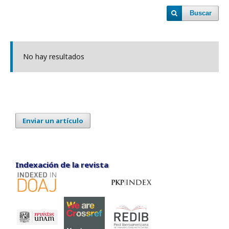
Buscar
No hay resultados
Enviar un artículo
Indexación de la revista
Indexación de la revista