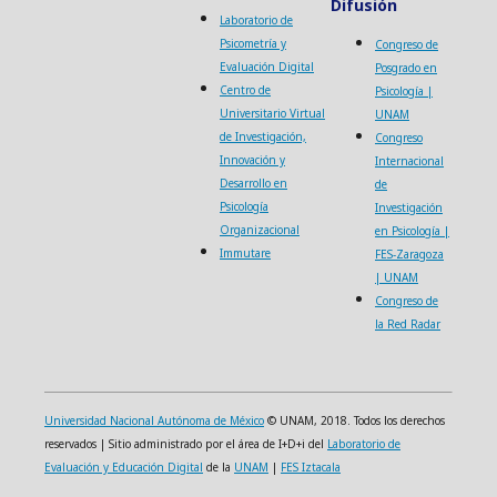
Difusión
Laboratorio de
Psicometría y
Congreso de
Evaluación Digital
Posgrado en
Centro de
Psicología |
Universitario Virtual
UNAM
de Investigación,
Congreso
Innovación y
Internacional
Desarrollo en
de
Psicología
Investigación
Organizacional
en Psicología |
Immutare
FES-Zaragoza
| UNAM
Congreso de
la Red Radar
Universidad Nacional Autónoma de México
© UNAM, 2018. Todos los derechos
reservados | Sitio administrado por el área de I+D+i del
Laboratorio de
Evaluación y Educación Digital
de la
UNAM
|
FES Iztacala