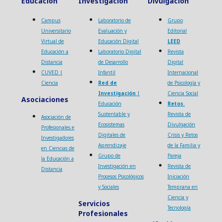
Educación
Investigación
Divulgación
Campus
Laboratorio de
Grupo
Universitario
Evaluación y
Editorial
Virtual de
Educación Digital
LEED
Educación a
Laboratorio Digital
Revista
Distancia
de Desarrollo
Digital
CUVED |
Infantil
Internacional
Ciencia
Red de
de Psicología y
Investigación
|
Ciencia Social
Asociaciones
Educación
Retos
.
Sustentable y
Revista de
Asociación de
Ecosistemas
Divulgación
Profesionales e
Digitales de
Crisis y Retos
Investigadores
Aprendizaje
de la Familia y
en Ciencias de
Grupo de
Pareja
la Educación a
Investigación en
Revista de
Distancia
Procesos Psicológicos
Iniciación
y Sociales
Temprana en
Ciencia y
Servicios
Tecnología
Profesionales