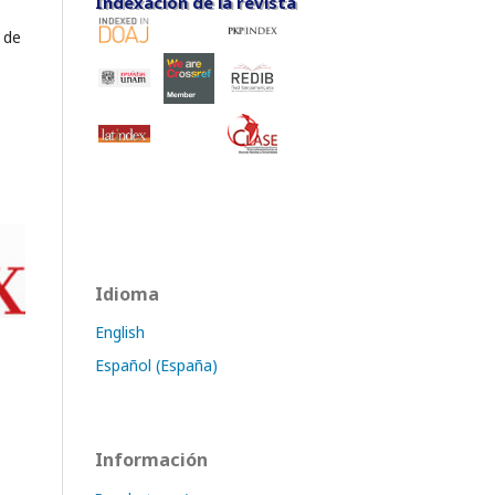
Indexación de la revista
Indexación de la revista
 de
Idioma
English
Español (España)
Información