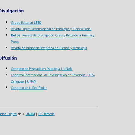
Divulgación
Grupo Editorial
LEED
Revista Digital Internacional de Psicología y Ciencia Social
Retos
. Revista de Divulgación Crisis y Retos de la Familia y
Pareja
Revista de Iniciación Temprana en Ciencia y Tecnología
Difusión
Congreso de Posgrado en Psicología | UNAM
Congreso Internacional de Investigación en Psicología | FES-
Zaragoza | UNAM
Congreso de la Red Radar
ación Digital
de la
UNAM
|
FES Iztacala