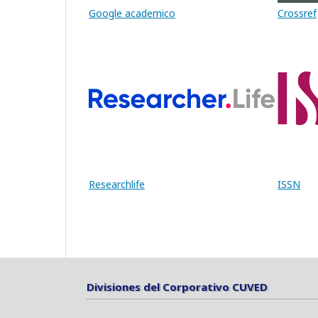
Google academico
Crossref
Researchlife
ISSN
Divisiones del Corporativo CUVED
Divisiones del Corporativo CUVED