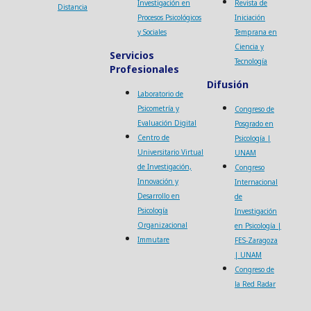
Investigación en
Revista de
Distancia
Procesos Psicológicos
Iniciación
y Sociales
Temprana en
Ciencia y
Servicios
Tecnología
Profesionales
Difusión
Laboratorio de
Psicometría y
Congreso de
Evaluación Digital
Posgrado en
Centro de
Psicología |
Universitario Virtual
UNAM
de Investigación,
Congreso
Innovación y
Internacional
Desarrollo en
de
Psicología
Investigación
Organizacional
en Psicología |
Immutare
FES-Zaragoza
| UNAM
Congreso de
la Red Radar