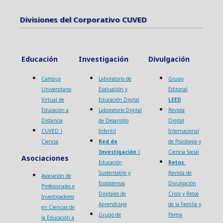
Divisiones del Corporativo CUVED
Divisiones del Corporativo CUVED
Educación
Investigación
Divulgación
Campus
Laboratorio de
Grupo
Universitario
Evaluación y
Editorial
Virtual de
Educación Digital
LEED
Educación a
Laboratorio Digital
Revista
Distancia
de Desarrollo
Digital
CUVED |
Infantil
Internacional
Ciencia
Red de
de Psicología y
Investigación
|
Ciencia Social
Asociaciones
Educación
Retos
.
Sustentable y
Revista de
Asociación de
Ecosistemas
Divulgación
Profesionales e
Digitales de
Crisis y Retos
Investigadores
Aprendizaje
de la Familia y
en Ciencias de
Grupo de
Pareja
la Educación a