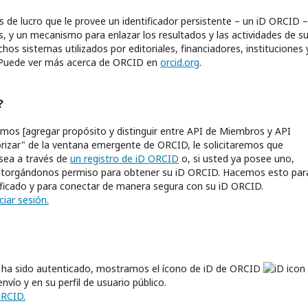
 de lucro que le provee un identificador persistente – un iD ORCID –
s, y un mecanismo para enlazar los resultados y las actividades de s
os sistemas utilizados por editoriales, financiadores, instituciones 
n. Puede ver más acerca de ORCID en
orcid.org
.
?
mos [agregar propósito y distinguir entre API de Miembros y API
orizar" de la ventana emergente de ORCID, le solicitaremos que
 sea a través de
un registro de iD ORCID
o, si usted ya posee uno,
 otorgándonos permiso para obtener su iD ORCID. Hacemos esto par
ficado y para conectar de manera segura con su iD ORCID.
ciar sesión.
ue ha sido autenticado, mostramos el ícono de iD de ORCID
nvío y en su perfil de usuario público.
ORCID.