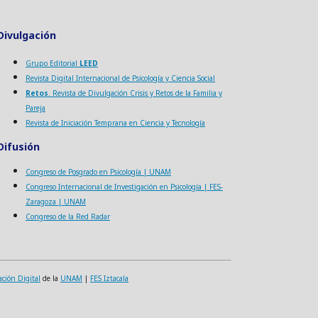
Divulgación
Grupo Editorial
LEED
Revista Digital Internacional de Psicología y Ciencia Social
Retos
. Revista de Divulgación Crisis y Retos de la Familia y
Pareja
Revista de Iniciación Temprana en Ciencia y Tecnología
Difusión
Congreso de Posgrado en Psicología | UNAM
Congreso Internacional de Investigación en Psicología | FES-
Zaragoza | UNAM
Congreso de la Red Radar
ación Digital
de la
UNAM
|
FES Iztacala