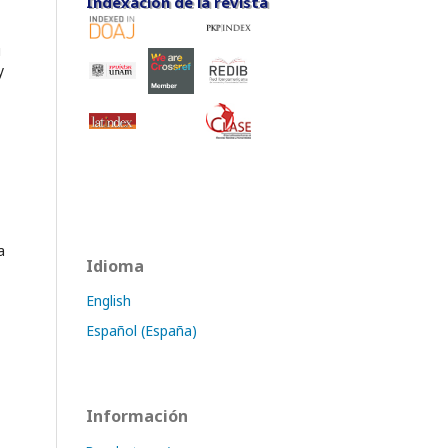
Indexación de la revista
Indexación de la revista
u
y
a
Idioma
English
Español (España)
Información