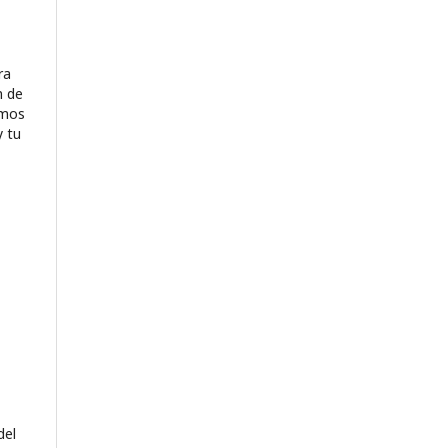
ra
n de
emos
y tu
del