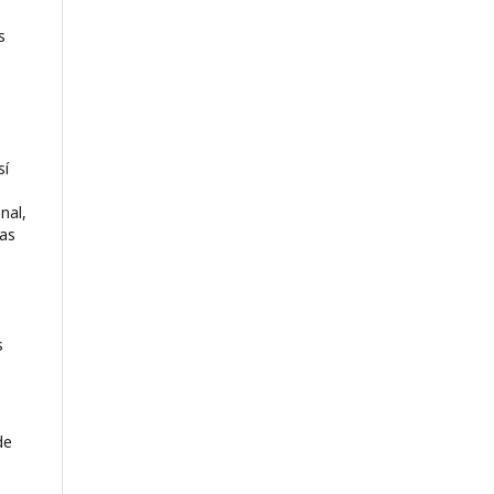
s
sí
nal,
nas
s
de