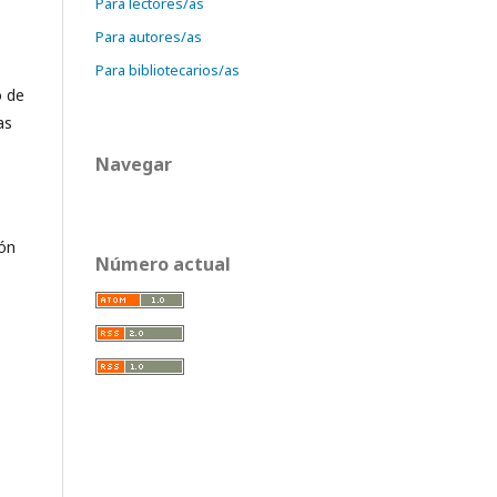
Para lectores/as
Para autores/as
Para bibliotecarios/as
o de
as
Navegar
ión
Número actual