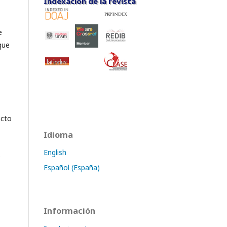
Indexación de la revista
Indexación de la revista
e
que
acto
Idioma
English
e
Español (España)
Información