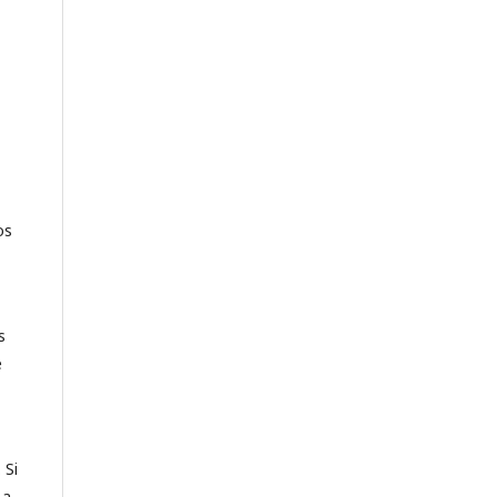
os
s
e
 Si
 a