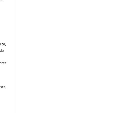
ita,
ndo
ores
sta,