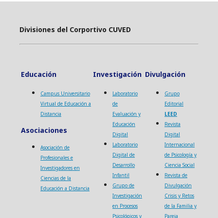
Divisiones del Corportivo CUVED
Educación
Investigación
Divulgación
Campus Universitario
Laboratorio
Grupo
Virtual de Educación a
de
Editorial
Distancia
Evaluación y
LEED
Educación
Revista
Asociaciones
Digital
Digital
Laboratorio
Internacional
Asociación de
Digital de
de Psicología y
Profesionales e
Desarrollo
Ciencia Social
Investigadores en
Infantil
Revista de
Ciencias de la
Grupo de
Divulgación
Educación a Distancia
Investigación
Crisis y Retos
en Procesos
de la Familia y
Psicológicos y
Pareja