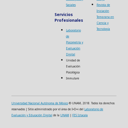
Sociales
Revista de
Iniciación
Servicios
Temprana en
Profesionales
Ciencia y
Tecnología
Laboratorio
de
Psicometría y
Evaluación
Digital
Unidad de
Evaluación
Psicológica
Immutare
Universidad Nacional Autónoma de México
© UNAM, 2018. Todos los derechos
reservados | Sitio administrado por el área de I+D+i del
Laboratorio de
Evaluación y Educación Digital
de la
UNAM
|
FES Iztacala