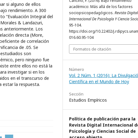
Cancino, F. (2016). Bajo rendimiento
r si alguno de ellos
académico: Más allá de los factores
bajo rendimiento. A 300
sociopsicopedagógicos.
Revista Digital
to “Evaluación Integral del
Internacional De Psicología Y Ciencia Soci
 Morales & Landazuri,
95-104.
as anteriormente. Los
https://doi.org/10.22402/j.rdipycs.unam
lación directa (More,
016.60.95-104
oeficiente de correlación
ficancia de .05. Se
Formatos de citación
 estudiados son
démico, pero ninguno fue
iste entre ellos no está la
Número
ara investigar si en los
Vol. 2 Núm. 1 (2016): La Divulgaci
idos en el transcurso de
Científica en el Mundo de Hoy
a estar la respuesta.
Sección
Estudios Empíricos
Política de publicación para la
Revista Digital Internacional d
Psicología y Ciencias Social de
acceso abierto