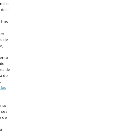
enal o
 de la
ichos
nen
os de
e,
s
ento
ito
rma de
ra de
s
 los
e
rito
 sea
a de
 a