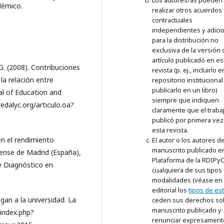
Los autores/as pueden
démico.
realizar otros acuerdos
contractuales
independientes y adici
para la distribución no
exclusiva de la versión 
artículo publicado en es
 G. (2008). Contribuciones
revista (p. ej., incluirlo 
 la relación entre
repositorio institucional
publicarlo en un libro)
al of Education and
siempre que indiquen
edalyc.org/articulo.oa?
claramente que el traba
publicó por primera vez
esta revista.
en el rendimiento
El autor o los autores de
manuscrito publicado en
ense de Madrid (España),
Plataforma de la RDIPy
 Diagnóstico en
cualquiera de sus tipos
modalidades (véase en 
editorial los
tipos de es
egan a la universidad. La
ceden sus derechos so
manuscrito publicado y
index.php?
renunciar expresamente