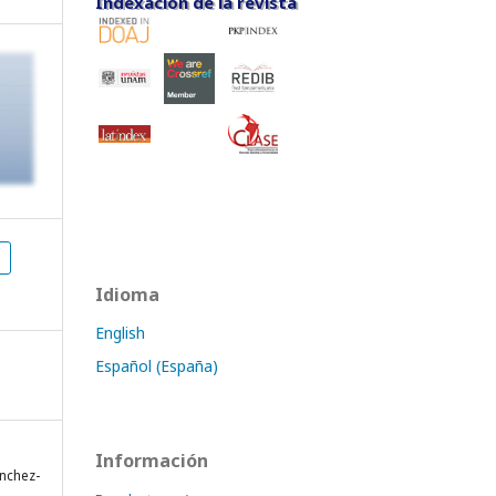
Indexación de la revista
Indexación de la revista
Idioma
English
Español (España)
Información
ánchez-