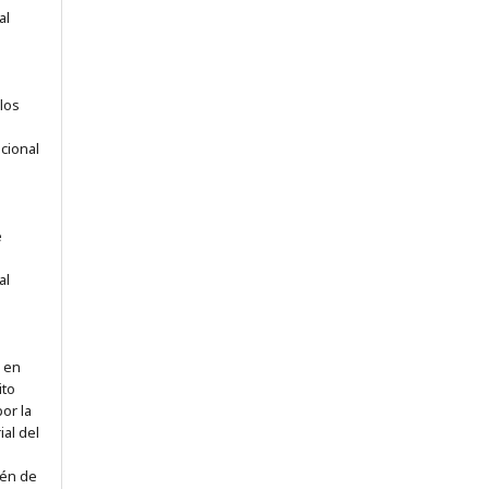
al
los
acional
e
al
, en
ito
or la
ial del
ién de