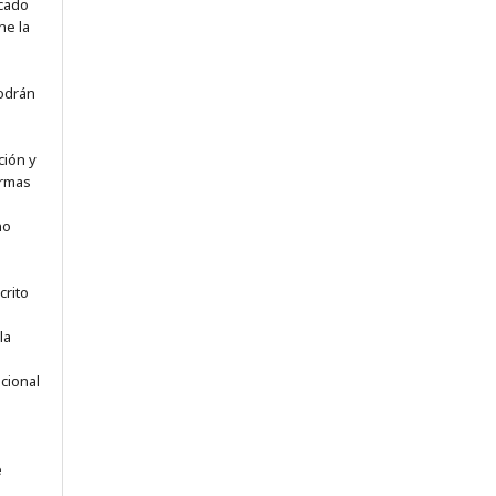
icado
ne la
odrán
ción y
ormas
no
crito
la
e
acional
e