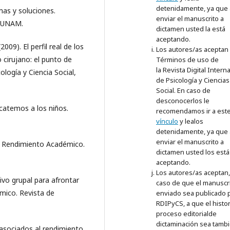
detenidamente, ya que 
mas y soluciones.
enviar el manuscrito a
I-UNAM.
dictamen usted la está
aceptando.
2009). El perfil real de los
Los autores/as aceptan 
 cirujano: el punto de
Términos de uso de
la Revista Digital Intern
ología y Ciencia Social,
de Psicología y Ciencias
Social. En caso de
desconocerlos le
scatemos a los niños.
recomendamos ir a est
vínculo
y lealos
detenidamente, ya que 
enviar el manuscrito a
al Rendimiento Académico.
dictamen usted los está
aceptando.
Los autores/as aceptan
tivo grupal para afrontar
caso de que el manuscr
mico. Revista de
enviado sea publicado p
RDIPyCS, a que el histor
proceso editorialde
dictaminación sea tamb
 asociados al rendimiento