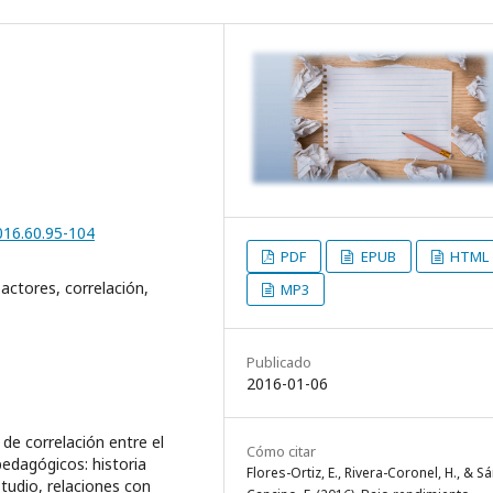
2016.60.95-104
PDF
EPUB
HTML
actores, correlación,
MP3
Publicado
2016-01-06
de correlación entre el
Cómo citar
edagógicos: historia
Flores-Ortiz, E., Rivera-Coronel, H., & S
studio, relaciones con