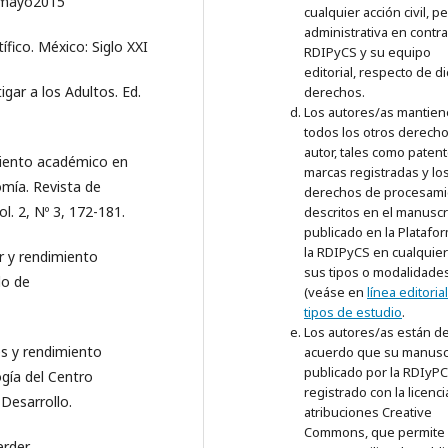
 mayo2015
cualquier acción civil, p
administrativa en contra
tífico. México: Siglo XXI
RDIPyCS y su equipo
editorial, respecto de d
igar a los Adultos. Ed.
derechos.
Los autores/as mantie
todos los otros derech
autor, tales como patent
miento académico en
marcas registradas y lo
omía. Revista de
derechos de procesami
l. 2, Nº 3, 172-181.
descritos en el manuscr
publicado en la Platafo
la RDIPyCS en cualquie
ar y rendimiento
sus tipos o modalidade
do de
(veáse en
línea editorial
tipos de estudio
.
Los autores/as están d
és y rendimiento
acuerdo que su manusc
publicado por la RDIyPC
gía del Centro
registrado con la licenci
 Desarrollo.
atribuciones Creative
Commons, que permite
erder.