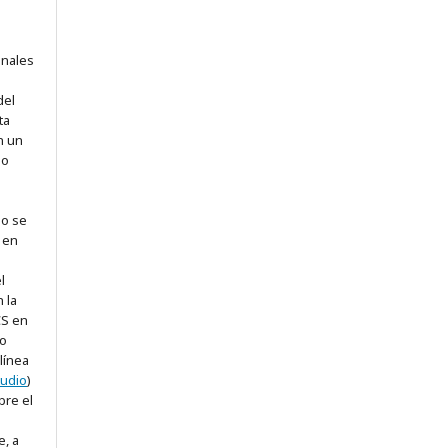
onales
del
ta
en un
 o
jo se
 en
l
 la
CS en
 o
línea
tudio
)
bre el
, a