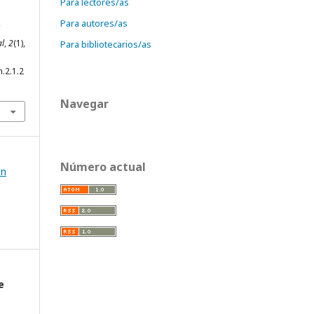
Para lectores/as
Para autores/as
al
,
2
(1),
Para bibliotecarios/as
.2.1.2
Navegar
Número actual
ón
e