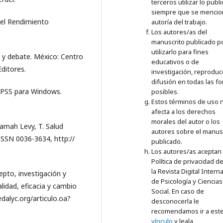
terceros utilizar lo publ
siempre que se mencio
a el Rendimiento
autoría del trabajo.
Los autores/as del
manuscrito publicado p
utilizarlo para fines
a y debate. México: Centro
educativos o de
Editores.
investigación, reproduc
difusión en todas las f
 SPSS para Windows.
posibles.
Estos términos de uso 
afecta a los derechos
morales del autor o los
amah Levy, T. Salud
autores sobre el manus
.ISSN 0036-3634, http://
publicado.
Los autores/as aceptan 
Política de privacidad d
la
Revista Digital Intern
epto, investigación y
de Psicología y Ciencias
lidad, eficacia y cambio
Social. En caso de
dalyc.org/articulo.oa?
desconocerla le
recomendamos ir a est
vínculo
y leala