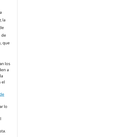
a
, la
 de
l de
), que
an los
den a
la
 el
 de
ar lo
l
sta.