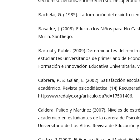
section=sociedad&article=044n1soc Recuperado
Bachelar, G. ( 1985). La formación del espíritu cien
Basadre, J. (2008). Educa a los Niños para No Cast
Mullin. SanDiego.
Bartual y Poblet (2009).Determinantes del rendi
estudiantes universitarios de primer año de Econ
Formación e Innovación Educativa Universitaria, Vo
Cabrera, P., & Galán, E. (2002). Satisfacción escol
académico. Revista psicodidáctica. (14) Recupera
http:www.redalyc.org/articulo.oa?id=17501406.
Caldera, Pulido y Martínez (2007). Niveles de estr
académico en estudiantes de la carrera de Psicolo
Universitario de Los Altos. Revista de Educación y
Castro, P. (2007). El Fracaso Escolar. Madrid: Ed. H