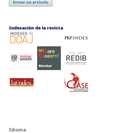
Enviar un artículo
Indexación de la revista
Indexación de la revista
Idioma