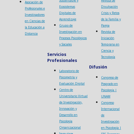
Sustentable y
Revista de
Asociación de
Ecosistemas
Divulgación
Profesionales e
Digitales de
Crisis y Retos
Investigadores
Aprendizaje
de la Familia y
en Ciencias de
Grupo de
Pareja
la Educación a
Investigación en
Revista de
Distancia
Procesos Psicológicos
Iniciación
y Sociales
Temprana en
Ciencia y
Servicios
Tecnología
Profesionales
Difusión
Laboratorio de
Psicometría y
Congreso de
Evaluación Digital
Posgrado en
Centro de
Psicología |
Universitario Virtual
UNAM
de Investigación,
Congreso
Innovación y
Internacional
Desarrollo en
de
Psicología
Investigación
Organizacional
en Psicología |
Immutare