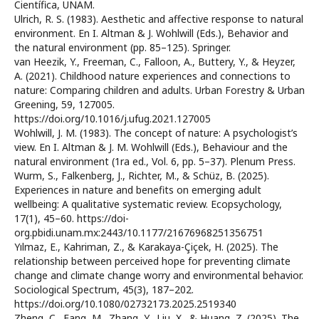
Científica, UNAM.
Ulrich, R. S. (1983). Aesthetic and affective response to natural
environment. En I. Altman & J. Wohlwill (Eds.), Behavior and
the natural environment (pp. 85–125). Springer.
van Heezik, Y., Freeman, C., Falloon, A., Buttery, Y., & Heyzer,
A. (2021). Childhood nature experiences and connections to
nature: Comparing children and adults. Urban Forestry & Urban
Greening, 59, 127005.
https://doi.org/10.1016/j.ufug.2021.127005
Wohlwill, J. M. (1983). The concept of nature: A psychologist’s
view. En I. Altman & J. M. Wohlwill (Eds.), Behaviour and the
natural environment (1ra ed., Vol. 6, pp. 5–37). Plenum Press.
Wurm, S., Falkenberg, J., Richter, M., & Schüz, B. (2025).
Experiences in nature and benefits on emerging adult
wellbeing: A qualitative systematic review. Ecopsychology,
17(1), 45–60. https://doi-
org.pbidi.unam.mx:2443/10.1177/21676968251356751
Yılmaz, E., Kahriman, Z., & Karakaya-Çiçek, H. (2025). The
relationship between perceived hope for preventing climate
change and climate change worry and environmental behavior.
Sociological Spectrum, 45(3), 187–202.
https://doi.org/10.1080/02732173.2025.2519340
Zheng, C., Fang, M., Zhang, Y., Liu, X., & Huang, Z. (2025). The