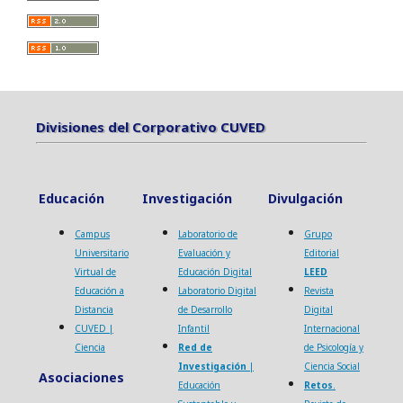
Divisiones del Corporativo CUVED
Divisiones del Corporativo CUVED
Educación
Investigación
Divulgación
Campus
Laboratorio de
Grupo
Universitario
Evaluación y
Editorial
Virtual de
Educación Digital
LEED
Educación a
Laboratorio Digital
Revista
Distancia
de Desarrollo
Digital
CUVED |
Infantil
Internacional
Ciencia
Red de
de Psicología y
Investigación
|
Ciencia Social
Asociaciones
Educación
Retos
.