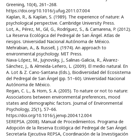
Greening, 10(4), 261–268.
https://doi.org/10.1016/j.ufug.2011.07.004
Kaplan, R., & Kaplan, S. (1989). The experience of nature: A
psychological perspective. Cambridge University Press.
Lot, A., Pérez, M., Gil, G., Rodríguez, S., & Camarena, P. (2012).
La Reserva Ecológica del Pedregal de San Ángel. Atlas de
riesgos. Universidad Nacional Autónoma de México.
Mehrabian, A., & Russell, J. (1974). An approach to
environmental psychology. MIT Press.
Nava-López, M., Jujnovsky, J., Salinas-Galicia, R., Álvarez-
Sánchez, J., & Almeida-Leñero, L. (2009). El medio natural. En
A. Lot & Z. Cano-Santana (Eds.), Biodiversidad del Ecosistema
del Pedregal de San Ángel (pp. 51–60). Universidad Nacional
Autónoma de México.
Regan, C. L., & Horn, S. A. (2005). To nature or not to nature:
Associations between environmental preferences, mood
states and demographic factors. Journal of Environmental
Psychology, 25(1), 57–66.
https://doi.org/10.1016/j.jenvp.2004.12.004
SEREPSA. (2008). Manual de Procedimientos. Programa de
Adopción de la Reserva Ecológica del Pedregal de San Ángel.
Secretaría Ejecutiva REPSA, Coordinación de la Investigación