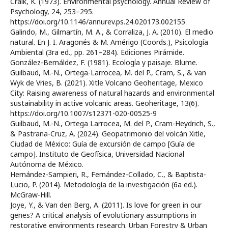
Craik, K. (1973). Environmental psychology. Annual Review of
Psychology, 24, 253–295.
https://doi.org/10.1146/annurev.ps.24.020173.002155
Galindo, M., Gilmartín, M. A., & Corraliza, J. A. (2010). El medio
natural. En J. I. Aragonés & M. Amérigo (Coords.), Psicología
Ambiental (3ra ed., pp. 261–284). Ediciones Pirámide.
González-Bernáldez, F. (1981). Ecología y paisaje. Blume.
Guilbaud, M.-N., Ortega-Larrocea, M. del P., Cram, S., & van
Wyk de Vries, B. (2021). Xitle Volcano Geoheritage, Mexico
City: Raising awareness of natural hazards and environmental
sustainability in active volcanic areas. Geoheritage, 13(6).
https://doi.org/10.1007/s12371-020-00525-9
Guilbaud, M.-N., Ortega Larrocea, M. del P., Cram-Heydrich, S.,
& Pastrana-Cruz, A. (2024). Geopatrimonio del volcán Xitle,
Ciudad de México: Guía de excursión de campo [Guía de
campo]. Instituto de Geofísica, Universidad Nacional
Autónoma de México.
Hernández-Sampieri, R., Fernández-Collado, C., & Baptista-
Lucio, P. (2014). Metodología de la investigación (6a ed.).
McGraw-Hill.
Joye, Y., & Van den Berg, A. (2011). Is love for green in our
genes? A critical analysis of evolutionary assumptions in
restorative environments research. Urban Forestry & Urban