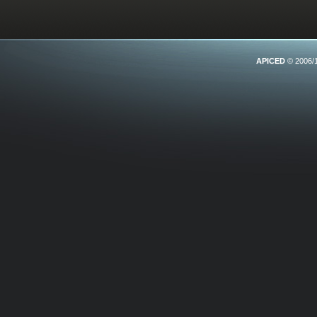
APICED
© 2006/1