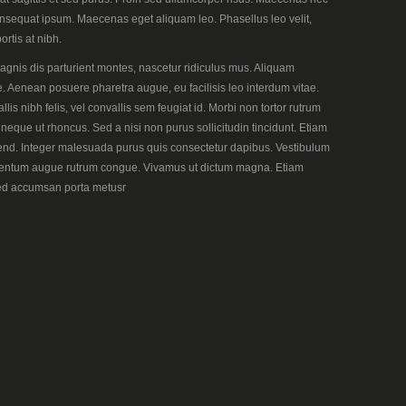
 consequat ipsum. Maecenas eget aliquam leo. Phasellus leo velit,
rtis at nibh.
gnis dis parturient montes, nascetur ridiculus mus. Aliquam
. Aenean posuere pharetra augue, eu facilisis leo interdum vitae.
llis nibh felis, vel convallis sem feugiat id. Morbi non tortor rutrum
a neque ut rhoncus. Sed a nisi non purus sollicitudin tincidunt. Etiam
fend. Integer malesuada purus quis consectetur dapibus. Vestibulum
dimentum augue rutrum congue. Vivamus ut dictum magna. Etiam
 Sed accumsan porta metusr