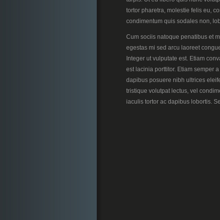
tortor pharetra, molestie felis eu,
condimentum quis sodales non, lobo
Cum sociis natoque penatibus et ma
egestas mi sed arcu laoreet congue
Integer ut vulputate est. Etiam conva
est lacinia porttitor. Etiam semper 
dapibus posuere nibh ultrices elei
tristique volutpat lectus, vel con
iaculis tortor ac dapibus lobortis.