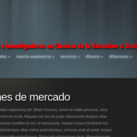
ales
»
nuestra experiencia
»
servicios
»
difusión
»
afiliaciones
»
ones de mercado
etur adipiscing elit. Etiam rhoncus, lorem id mattis posuere, urna
enim mi et elit. Aliquam vel dui vel justo ullamcorper tempus vitae
nean porttitor id orci ut malesuada. Integer cursus hendrerit nisi,
ellentesque vitae metus pellentesque, vehicula erat sit amet, ornare
pat sagittis et sed purus. Proin sed ullamcorper risus. Maecenas nec