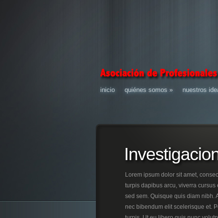
inicio
quiénes somos
»
nuestros ide
Investigaci
Lorem ipsum dolor sit amet, consect
turpis dapibus arcu, viverra cursus 
sed sem. Quisque quis diam nibh. Ae
nec bibendum elit scelerisque et. P
turpis. Ut eu libero quis nunc volut