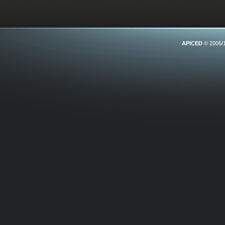
APICED
© 2006/1