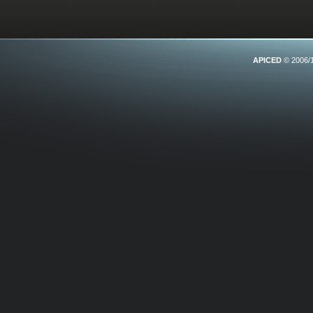
APICED
© 2006/1