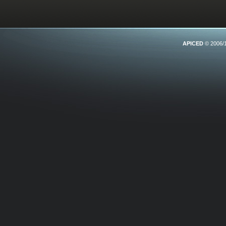
APICED
© 2006/1