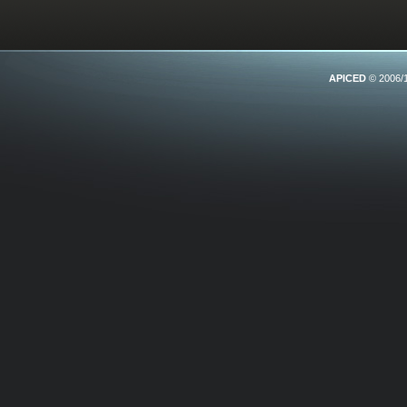
APICED
© 2006/1