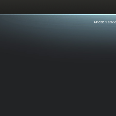
APICED
© 2006/1