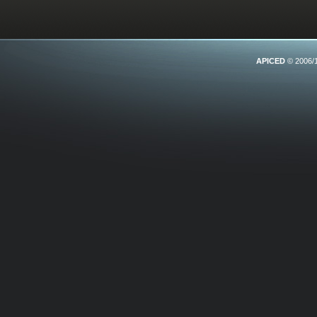
APICED
© 2006/1