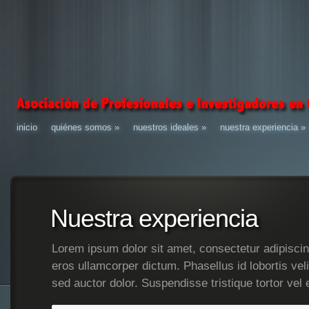
inicio
quiénes somos
»
nuestros ideales
»
nuestra experiencia
»
Nuestra experiencia
Lorem ipsum dolor sit amet, consectetur adipiscing
eros ullamcorper dictum. Phasellus id lobortis velit
sed auctor dolor. Suspendisse tristique tortor vel 