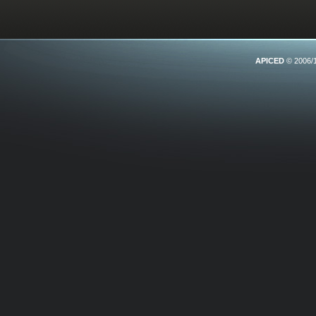
APICED
© 2006/1