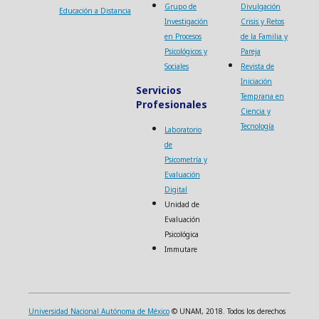
Grupo de
Divulgación
Educación a Distancia
Investigación
Crisis y Retos
en Procesos
de la Familia y
Psicológicos y
Pareja
Sociales
Revista de
Iniciación
Servicios
Temprana en
Profesionales
Ciencia y
Tecnología
Laboratorio
de
Psicometría y
Evaluación
Digital
Unidad de
Evaluación
Psicológica
Immutare
Universidad Nacional Autónoma de México
© UNAM, 2018. Todos los derechos